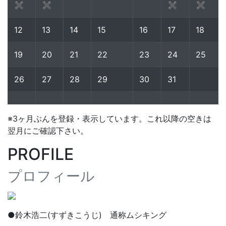
✖
✖
✖
✖
12
13
14
15
16
17
18
19
20
21
22
23
24
25
26
27
28
29
30
31
※3ヶ月ぶんを登録・表示しています。これ以降の空きは
翌月にご確認下さい。
PROFILE
プロフィール
●鈴木浩二(すずきこうじ) 通称ムシキング