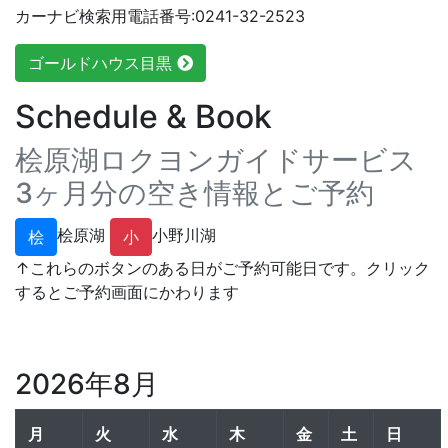
カーナビ検索用電話番号:0241-32-2523
ゴールドハウス目黒
Schedule & Book
桧原湖ロクヨンガイドサービス
3ヶ月分の空き情報とご予約
桧原湖
小野川湖
桧
小
↑これらのボタンのある日がご予約可能日です。クリック
するとご予約画面にかわります
2026年8月
月
火
水
木
金
土
日