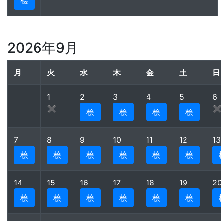
桧
2026年9月
月
火
水
木
金
土
日
1
2
3
4
5
6
✖
桧
桧
桧
桧
7
8
9
10
11
12
13
桧
桧
桧
桧
桧
桧
14
15
16
17
18
19
2
桧
桧
桧
桧
桧
桧