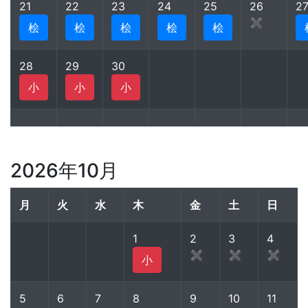
21
22
23
24
25
26
2
✖
桧
桧
桧
桧
桧
28
29
30
小
小
小
2026年10月
月
火
水
木
金
土
日
1
2
3
4
✖
✖
✖
小
5
6
7
8
9
10
11