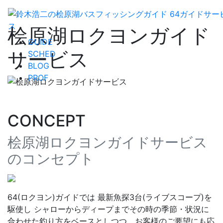
桧原湖ロクヨンガイド
GUIDE
サービス
SCHED
BLOG
PROF
CONCEPT
桧原湖ロクヨンガイドサービス
のコンセプト
64(ロクヨン)ガイドでは 最新魚探3台(ライブスコープ)を
駆使し シャローからディープまでその時の季節・状況に
合わせた釣り方をベースとしつつ、お客様のご要望にも応