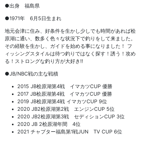
●出身 福島県
●1971年 6月5日生まれ
地元会津に住み、好条件を生かし少しでも時間があれば桧
原湖に通い、数多く色々な状況下で釣りをして来ました。
その経験を生かし、ガイドを始める事になりました！ フ
ィッシングスタイルは待つ釣りではなく探す！誘う！攻め
る！ストロングな釣り方が大好き‼︎
●JB/NBC戦の主な戦積
2015 JB桧原湖第4戦 イマカツCUP 優勝
2017 JB桧原湖第4戦 イマカツCUP 優勝
2019 JB桧原湖第4戦 イマカツCUP 9位
2020 JB2桧原湖第2戦 エンジンCUP 5位
2020 JB2桧原湖第3戦 セディションCUP 3位
2020 JB 2桧原湖年間 4位
2021 チャプター福島第1戦JUN TV CUP 6位