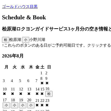
ゴールドハウス目黒
Schedule & Book
桧原湖ロクヨンガイドサービス3ヶ月分の空き情報
桧原湖
小野川湖
桧
小
↑これらのボタンのある日がご予約可能日です。クリックす
2026年8月
月
火
水
木
金
土
日
1
2
8
9
3
4
5
6
7
✖
✖
16
10
11
12
13
14
15
✖
✖
✖
✖
✖
✖
桧
17
18
19
20
21
22
23
✖
✖
✖
小
小
小
小