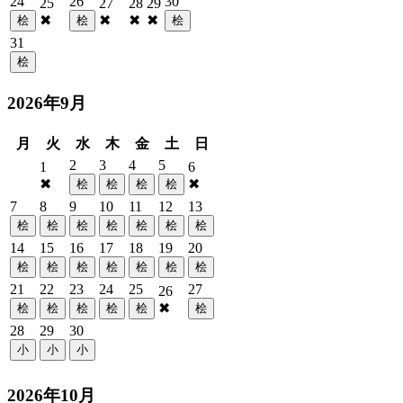
24
26
30
25
27
28
29
✖
✖
✖
✖
桧
桧
桧
31
桧
2026年9月
月
火
水
木
金
土
日
2
3
4
5
1
6
✖
✖
桧
桧
桧
桧
7
8
9
10
11
12
13
桧
桧
桧
桧
桧
桧
桧
14
15
16
17
18
19
20
桧
桧
桧
桧
桧
桧
桧
21
22
23
24
25
27
26
✖
桧
桧
桧
桧
桧
桧
28
29
30
小
小
小
2026年10月