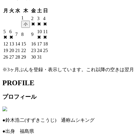
月
火
水
木
金
土
日
1
2
3
4
✖
✖
✖
小
5
6
10
11
7
8
9
✖
✖
✖
✖
12
13
14
15
16
17
18
19
20
21
22
23
24
25
26
27
28
29
30
31
※3ヶ月ぶんを登録・表示しています。これ以降の空きは翌
PROFILE
プロフィール
●鈴木浩二(すずきこうじ) 通称ムシキング
●出身 福島県