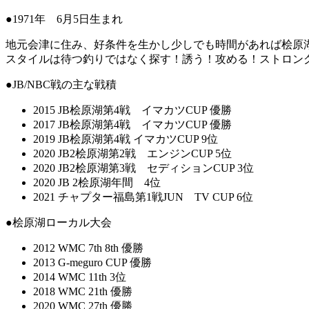
●1971年 6月5日生まれ
地元会津に住み、好条件を生かし少しでも時間があれば桧原湖
スタイルは待つ釣りではなく探す！誘う！攻める！ストロング
●JB/NBC戦の主な戦積
2015 JB桧原湖第4戦 イマカツCUP 優勝
2017 JB桧原湖第4戦 イマカツCUP 優勝
2019 JB桧原湖第4戦 イマカツCUP 9位
2020 JB2桧原湖第2戦 エンジンCUP 5位
2020 JB2桧原湖第3戦 セディションCUP 3位
2020 JB 2桧原湖年間 4位
2021 チャプター福島第1戦JUN TV CUP 6位
●桧原湖ローカル大会
2012 WMC 7th 8th 優勝
2013 G-meguro CUP 優勝
2014 WMC 11th 3位
2018 WMC 21th 優勝
2020 WMC 27th 優勝